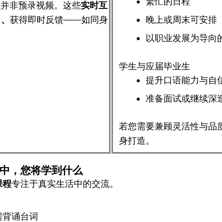
繁忙的日程
程并非预录视频。这些
实时互
习
、
获得即时反馈——如同身
晚上或周末可安排
以职业发展为导向
学生与应届毕业生
提升口语能力与自
准备面试或继续深
若您需要兼顾灵活性与品
身打造。
中，您将学到什么
课程
专注于真实生活中的交流。
需背诵台词