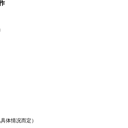
作
动
视具体情况而定）